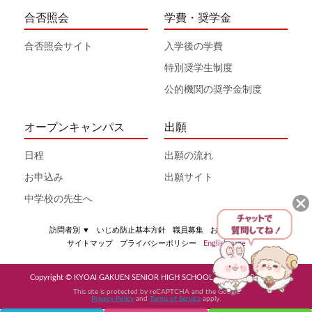
合否照会
学費・奨学金
合否照会サイト
入学後の学費
特別奨学生制度
公的機関の奨学金制度
オープンキャンパス
出願
日程
出願の流れ
お申込み
出願サイト
中学校の先生へ
訪問者別
▼
いじめ防止基本方針
職員募集
お問い合わせ
サイトマップ
プライバシーポリシー
English page
Copyright © KYOAI GAKUEN SENIOR HIGH SCHOOL All Rights Reserved
This site is protected by reCAPTCHA and the Google
Privacy Policy
and
Terms of Service
apply.