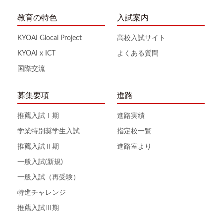
教育の特色
入試案内
KYOAI Glocal Project
高校入試サイト
KYOAI x ICT
よくある質問
国際交流
募集要項
進路
推薦入試Ⅰ期
進路実績
学業特別奨学生入試
指定校一覧
推薦入試Ⅱ期
進路室より
一般入試(新規)
一般入試（再受験）
特進チャレンジ
推薦入試Ⅲ期