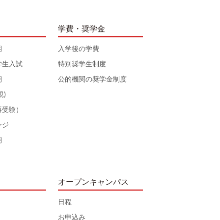
学費・奨学金
期
入学後の学費
学生入試
特別奨学生制度
期
公的機関の奨学金制度
規)
再受験）
ンジ
期
オープンキャンパス
日程
お申込み