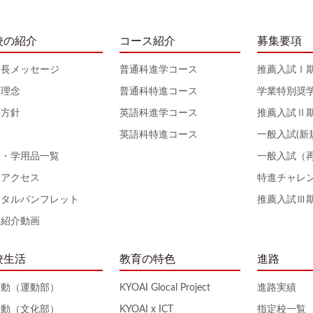
校の紹介
コース紹介
募集要項
校長メッセージ
普通科進学コース
推薦入試Ⅰ
育理念
普通科特進コース
学業特別奨
育方針
英語科進学コース
推薦入試Ⅱ
服
英語科特進コース
一般入試(新
服・学用品一覧
一般入試（
通アクセス
特進チャレ
ジタルパンフレット
推薦入試Ⅲ
校紹介動画
校生活
教育の特色
進路
活動（運動部）
KYOAI Glocal Project
進路実績
活動（文化部）
KYOAI x ICT
指定校一覧