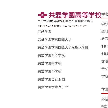
学
〒379-2185 群馬県前橋市小屋原町1115-3
学
tel.027-267-1000 fax.027-267-1001
教
共愛学園
教
共愛学園前橋国際大学
制
共愛学園前橋国際大学短期大学部
制
共愛学園高等学校
交
共愛学園中学校
デ
共愛学園小学校
学
共愛学園こども園
共愛学園学童クラブ
学
部
部