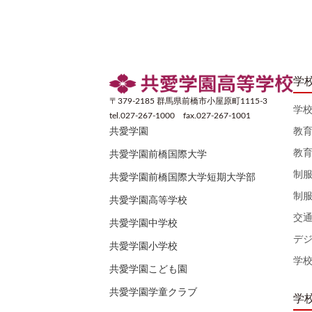
学
〒379-2185 群馬県前橋市小屋原町1115-3
学
tel.027-267-1000 fax.027-267-1001
教
共愛学園
教
共愛学園前橋国際大学
制
共愛学園前橋国際大学短期大学部
制
共愛学園高等学校
交
共愛学園中学校
デ
共愛学園小学校
学
共愛学園こども園
共愛学園学童クラブ
学