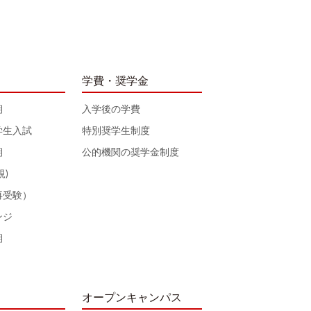
学費・奨学金
期
入学後の学費
学生入試
特別奨学生制度
期
公的機関の奨学金制度
規)
再受験）
ンジ
期
オープンキャンパス