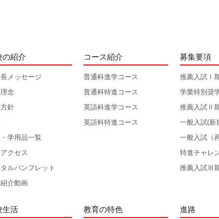
校の紹介
コース紹介
募集要項
校長メッセージ
普通科進学コース
推薦入試Ⅰ
育理念
普通科特進コース
学業特別奨
育方針
英語科進学コース
推薦入試Ⅱ
服
英語科特進コース
一般入試(新
服・学用品一覧
一般入試（
通アクセス
特進チャレ
ジタルパンフレット
推薦入試Ⅲ
校紹介動画
校生活
教育の特色
進路