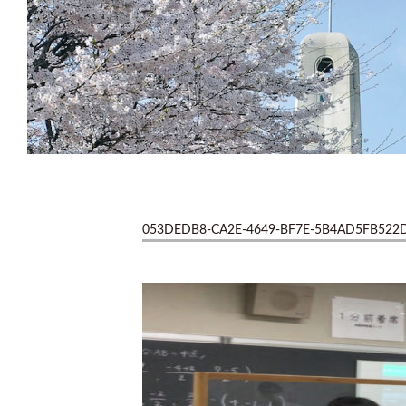
053DEDB8-CA2E-4649-BF7E-5B4AD5FB522