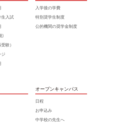
期
入学後の学費
学生入試
特別奨学生制度
期
公的機関の奨学金制度
規)
再受験）
ンジ
期
オープンキャンパス
日程
お申込み
中学校の先生へ