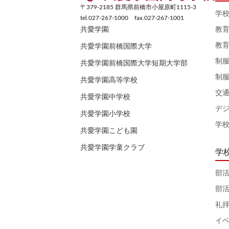
〒379-2185 群馬県前橋市小屋原町1115-3
学
tel.027-267-1000 fax.027-267-1001
教
共愛学園
教
共愛学園前橋国際大学
制
共愛学園前橋国際大学短期大学部
制
共愛学園高等学校
交
共愛学園中学校
デ
共愛学園小学校
学
共愛学園こども園
共愛学園学童クラブ
学
部
部
礼
イ