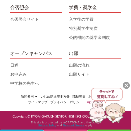
合否照会
学費・奨学金
合否照会サイト
入学後の学費
特別奨学生制度
公的機関の奨学金制度
オープンキャンパス
出願
日程
出願の流れ
お申込み
出願サイト
中学校の先生へ
訪問者別
▼
いじめ防止基本方針
職員募集
お問い合わせ
サイトマップ
プライバシーポリシー
English page
Copyright © KYOAI GAKUEN SENIOR HIGH SCHOOL All Rights Reserved
This site is protected by reCAPTCHA and the Google
Privacy Policy
and
Terms of Service
apply.