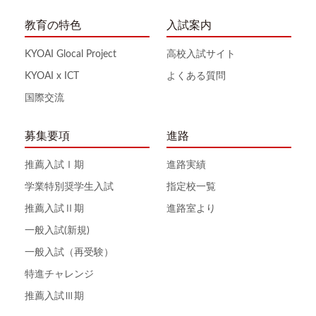
教育の特色
入試案内
KYOAI Glocal Project
高校入試サイト
KYOAI x ICT
よくある質問
国際交流
募集要項
進路
推薦入試Ⅰ期
進路実績
学業特別奨学生入試
指定校一覧
推薦入試Ⅱ期
進路室より
一般入試(新規)
一般入試（再受験）
特進チャレンジ
推薦入試Ⅲ期