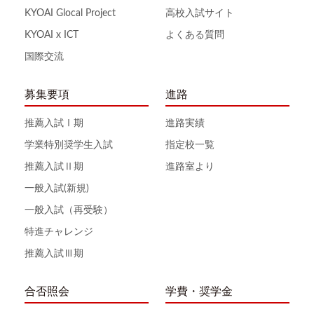
KYOAI Glocal Project
高校入試サイト
KYOAI x ICT
よくある質問
国際交流
募集要項
進路
推薦入試Ⅰ期
進路実績
学業特別奨学生入試
指定校一覧
推薦入試Ⅱ期
進路室より
一般入試(新規)
一般入試（再受験）
特進チャレンジ
推薦入試Ⅲ期
合否照会
学費・奨学金