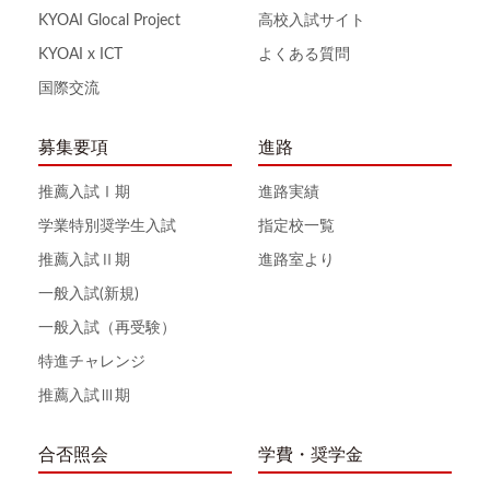
KYOAI Glocal Project
高校入試サイト
KYOAI x ICT
よくある質問
国際交流
募集要項
進路
推薦入試Ⅰ期
進路実績
学業特別奨学生入試
指定校一覧
推薦入試Ⅱ期
進路室より
一般入試(新規)
一般入試（再受験）
特進チャレンジ
推薦入試Ⅲ期
合否照会
学費・奨学金