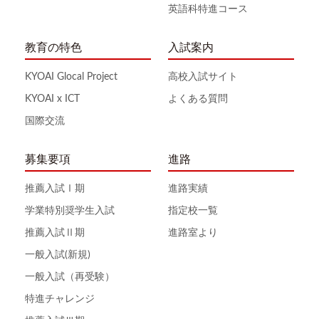
英語科特進コース
教育の特色
入試案内
KYOAI Glocal Project
高校入試サイト
KYOAI x ICT
よくある質問
国際交流
募集要項
進路
推薦入試Ⅰ期
進路実績
学業特別奨学生入試
指定校一覧
推薦入試Ⅱ期
進路室より
一般入試(新規)
一般入試（再受験）
特進チャレンジ