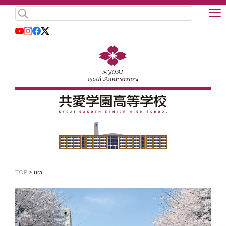
TOP
>
ura