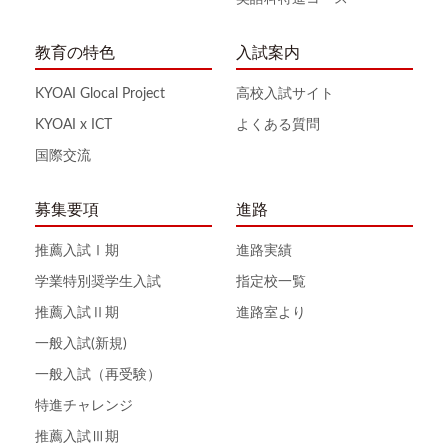
教育の特色
入試案内
KYOAI Glocal Project
高校入試サイト
KYOAI x ICT
よくある質問
国際交流
募集要項
進路
推薦入試Ⅰ期
進路実績
学業特別奨学生入試
指定校一覧
推薦入試Ⅱ期
進路室より
一般入試(新規)
一般入試（再受験）
特進チャレンジ
推薦入試Ⅲ期