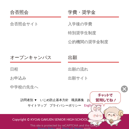
合否照会
学費・奨学金
合否照会サイト
入学後の学費
特別奨学生制度
公的機関の奨学金制度
オープンキャンパス
出願
日程
出願の流れ
お申込み
出願サイト
中学校の先生へ
訪問者別
▼
いじめ防止基本方針
職員募集
お問い合わせ
サイトマップ
プライバシーポリシー
English page
Copyright © KYOAI GAKUEN SENIOR HIGH SCHOOL All Rights Reserved
This site is protected by reCAPTCHA and the Google
Privacy Policy
and
Terms of Service
apply.