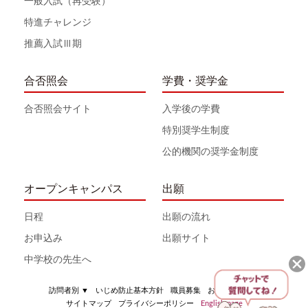
一般入試（再受験）
特進チャレンジ
推薦入試Ⅲ期
合否照会
学費・奨学金
合否照会サイト
入学後の学費
特別奨学生制度
公的機関の奨学金制度
オープンキャンパス
出願
日程
出願の流れ
お申込み
出願サイト
中学校の先生へ
訪問者別
▼
いじめ防止基本方針
職員募集
お問い合わせ
サイトマップ
プライバシーポリシー
English page