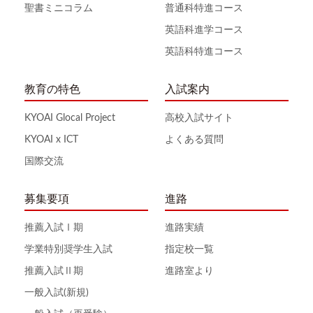
聖書ミニコラム
普通科特進コース
英語科進学コース
英語科特進コース
教育の特色
入試案内
KYOAI Glocal Project
高校入試サイト
KYOAI x ICT
よくある質問
国際交流
募集要項
進路
推薦入試Ⅰ期
進路実績
学業特別奨学生入試
指定校一覧
推薦入試Ⅱ期
進路室より
一般入試(新規)