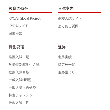
教育の特色
入試案内
KYOAI Glocal Project
高校入試サイト
KYOAI x ICT
よくある質問
国際交流
募集要項
進路
推薦入試Ⅰ期
進路実績
学業特別奨学生入試
指定校一覧
推薦入試Ⅱ期
進路室より
一般入試(新規)
一般入試（再受験）
特進チャレンジ
推薦入試Ⅲ期