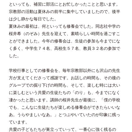
といっても、補習に部活にとお忙しかったことと思います。
宗教部の活動は夏休みの前半に集中していましたので、後半
は少し静かな毎日でした。
夏休みの最初は、何といっても修養会でした。同志社中学の
桜井希（のぞみ）先生を迎えて、素晴らしい時間を過ごすこ
とができました。今年の修養会は、生徒の参加も今までにな
く多く、中学生７４名、高校生５７名、教員３２名の参加で
した。
学校行事としての修養会を、毎年宗教部以外にも沢山の先生
方が支えてくださって感謝です。お話しの時間も、その後の
グループでの掘り下げの時間も、そして、楽しむ時には大い
に楽しむという共愛の生徒たちの「のり」も、今までになく
凄かったと思います。講師の桜井先生が最後に、「僕の学校
でも、こんなに生徒たちが楽しめる修養会ができたらいいな
あ。うらやましいなあ。」とつぶやいていたのが印象に残っ
ています。
共愛の子どもたちが巣立っていって、一番心に強く残るの