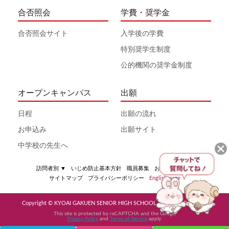
合否照会
学費・奨学金
合否照会サイト
入学後の学費
特別奨学生制度
公的機関の奨学金制度
オープンキャンパス
出願
日程
出願の流れ
お申込み
出願サイト
中学校の先生へ
訪問者別
▼
いじめ防止基本方針
職員募集
お問い合わせ
サイトマップ
プライバシーポリシー
English page
Copyright © KYOAI GAKUEN SENIOR HIGH SCHOOL All Rights Reserved
This site is protected by reCAPTCHA and the Google
Privacy Policy
and
Terms of Service
apply.