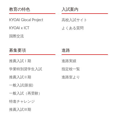
教育の特色
入試案内
KYOAI Glocal Project
高校入試サイト
KYOAI x ICT
よくある質問
国際交流
募集要項
進路
推薦入試Ⅰ期
進路実績
学業特別奨学生入試
指定校一覧
推薦入試Ⅱ期
進路室より
一般入試(新規)
一般入試（再受験）
特進チャレンジ
推薦入試Ⅲ期