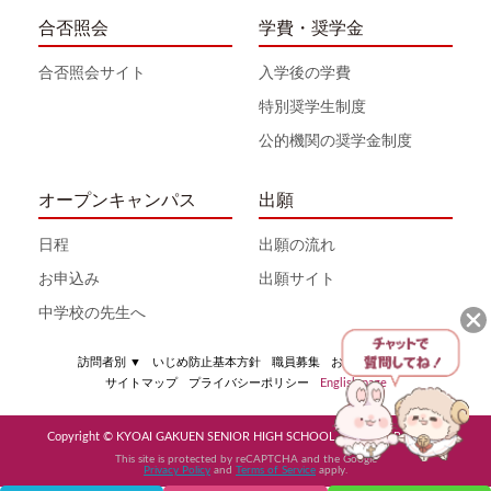
合否照会
学費・奨学金
合否照会サイト
入学後の学費
特別奨学生制度
公的機関の奨学金制度
オープンキャンパス
出願
日程
出願の流れ
お申込み
出願サイト
中学校の先生へ
訪問者別
▼
いじめ防止基本方針
職員募集
お問い合わせ
サイトマップ
プライバシーポリシー
English page
Copyright © KYOAI GAKUEN SENIOR HIGH SCHOOL All Rights Reserved
This site is protected by reCAPTCHA and the Google
Privacy Policy
and
Terms of Service
apply.