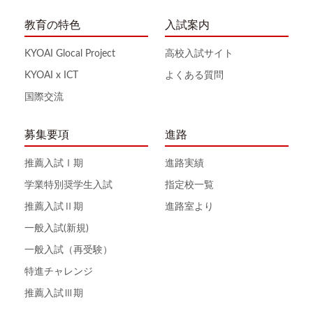
教育の特色
入試案内
KYOAI Glocal Project
高校入試サイト
KYOAI x ICT
よくある質問
国際交流
募集要項
進路
推薦入試Ⅰ期
進路実績
学業特別奨学生入試
指定校一覧
推薦入試Ⅱ期
進路室より
一般入試(新規)
一般入試（再受験）
特進チャレンジ
推薦入試Ⅲ期