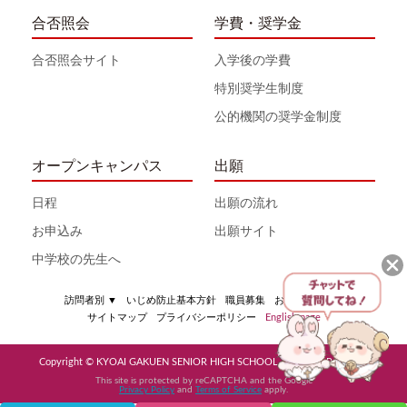
合否照会
学費・奨学金
合否照会サイト
入学後の学費
特別奨学生制度
公的機関の奨学金制度
オープンキャンパス
出願
日程
出願の流れ
お申込み
出願サイト
中学校の先生へ
訪問者別
▼
いじめ防止基本方針
職員募集
お問い合わせ
サイトマップ
プライバシーポリシー
English page
Copyright © KYOAI GAKUEN SENIOR HIGH SCHOOL All Rights Reserved
This site is protected by reCAPTCHA and the Google
Privacy Policy
and
Terms of Service
apply.