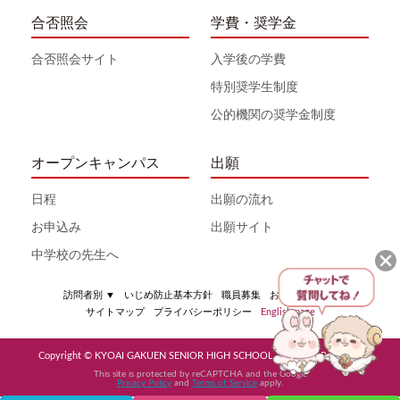
合否照会
学費・奨学金
合否照会サイト
入学後の学費
特別奨学生制度
公的機関の奨学金制度
オープンキャンパス
出願
日程
出願の流れ
お申込み
出願サイト
中学校の先生へ
訪問者別
▼
いじめ防止基本方針
職員募集
お問い合わせ
サイトマップ
プライバシーポリシー
English page
Copyright © KYOAI GAKUEN SENIOR HIGH SCHOOL All Rights Reserved
This site is protected by reCAPTCHA and the Google
Privacy Policy
and
Terms of Service
apply.