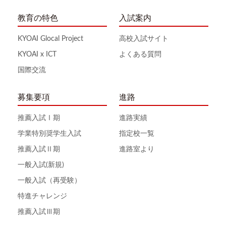
教育の特色
入試案内
KYOAI Glocal Project
高校入試サイト
KYOAI x ICT
よくある質問
国際交流
募集要項
進路
推薦入試Ⅰ期
進路実績
学業特別奨学生入試
指定校一覧
推薦入試Ⅱ期
進路室より
一般入試(新規)
一般入試（再受験）
特進チャレンジ
推薦入試Ⅲ期