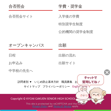
合否照会
学費・奨学金
合否照会サイト
入学後の学費
特別奨学生制度
公的機関の奨学金制度
オープンキャンパス
出願
日程
出願の流れ
お申込み
出願サイト
中学校の先生へ
訪問者別
▼
いじめ防止基本方針
職員募集
お問い合わせ
サイトマップ
プライバシーポリシー
English page
Copyright © KYOAI GAKUEN SENIOR HIGH SCHOOL All Rights Reserved
This site is protected by reCAPTCHA and the Google
Privacy Policy
and
Terms of Service
apply.