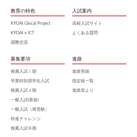
教育の特色
入試案内
KYOAI Glocal Project
高校入試サイト
KYOAI x ICT
よくある質問
国際交流
募集要項
進路
推薦入試Ⅰ期
進路実績
学業特別奨学生入試
指定校一覧
推薦入試Ⅱ期
進路室より
一般入試(新規)
一般入試（再受験）
特進チャレンジ
推薦入試Ⅲ期