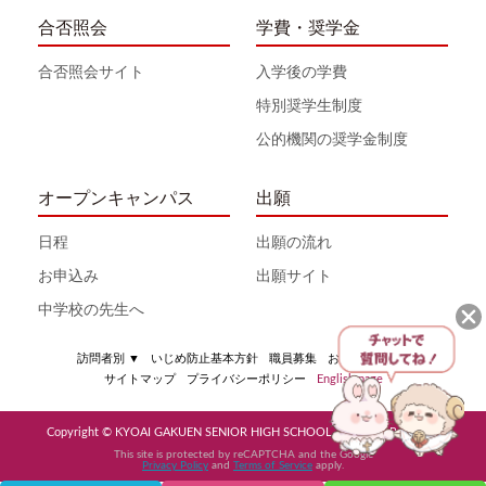
合否照会
学費・奨学金
合否照会サイト
入学後の学費
特別奨学生制度
公的機関の奨学金制度
オープンキャンパス
出願
日程
出願の流れ
お申込み
出願サイト
中学校の先生へ
訪問者別
▼
いじめ防止基本方針
職員募集
お問い合わせ
サイトマップ
プライバシーポリシー
English page
Copyright © KYOAI GAKUEN SENIOR HIGH SCHOOL All Rights Reserved
This site is protected by reCAPTCHA and the Google
Privacy Policy
and
Terms of Service
apply.