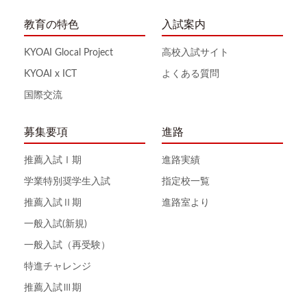
教育の特色
入試案内
KYOAI Glocal Project
高校入試サイト
KYOAI x ICT
よくある質問
国際交流
募集要項
進路
推薦入試Ⅰ期
進路実績
学業特別奨学生入試
指定校一覧
推薦入試Ⅱ期
進路室より
一般入試(新規)
一般入試（再受験）
特進チャレンジ
推薦入試Ⅲ期