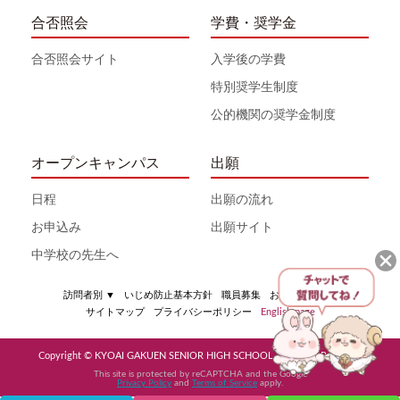
合否照会
学費・奨学金
合否照会サイト
入学後の学費
特別奨学生制度
公的機関の奨学金制度
オープンキャンパス
出願
日程
出願の流れ
お申込み
出願サイト
中学校の先生へ
訪問者別
▼
いじめ防止基本方針
職員募集
お問い合わせ
サイトマップ
プライバシーポリシー
English page
Copyright © KYOAI GAKUEN SENIOR HIGH SCHOOL All Rights Reserved
This site is protected by reCAPTCHA and the Google
Privacy Policy
and
Terms of Service
apply.