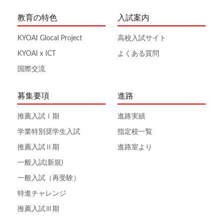
教育の特色
入試案内
KYOAI Glocal Project
高校入試サイト
KYOAI x ICT
よくある質問
国際交流
募集要項
進路
推薦入試Ⅰ期
進路実績
学業特別奨学生入試
指定校一覧
推薦入試Ⅱ期
進路室より
一般入試(新規)
一般入試（再受験）
特進チャレンジ
推薦入試Ⅲ期