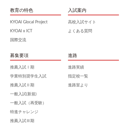
教育の特色
入試案内
KYOAI Glocal Project
高校入試サイト
KYOAI x ICT
よくある質問
国際交流
募集要項
進路
推薦入試Ⅰ期
進路実績
学業特別奨学生入試
指定校一覧
推薦入試Ⅱ期
進路室より
一般入試(新規)
一般入試（再受験）
特進チャレンジ
推薦入試Ⅲ期