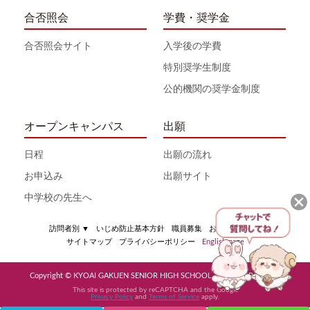
合否照会
学費・奨学金
合否照会サイト
入学後の学費
特別奨学生制度
公的機関の奨学金制度
オープンキャンパス
出願
日程
出願の流れ
お申込み
出願サイト
中学校の先生へ
訪問者別
▼
いじめ防止基本方針
職員募集
お問い合わせ
サイトマップ
プライバシーポリシー
English page
Copyright © KYOAI GAKUEN SENIOR HIGH SCHOOL All Rights Reserved
This site is protected by reCAPTCHA and the Google
Privacy Policy
and
Terms of Service
apply.