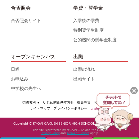
合否照会
学費・奨学金
合否照会サイト
入学後の学費
特別奨学生制度
公的機関の奨学金制度
オープンキャンパス
出願
日程
出願の流れ
お申込み
出願サイト
中学校の先生へ
訪問者別
▼
いじめ防止基本方針
職員募集
お問い合わせ
サイトマップ
プライバシーポリシー
English page
Copyright © KYOAI GAKUEN SENIOR HIGH SCHOOL All Rights Reserved
This site is protected by reCAPTCHA and the Google
Privacy Policy
and
Terms of Service
apply.