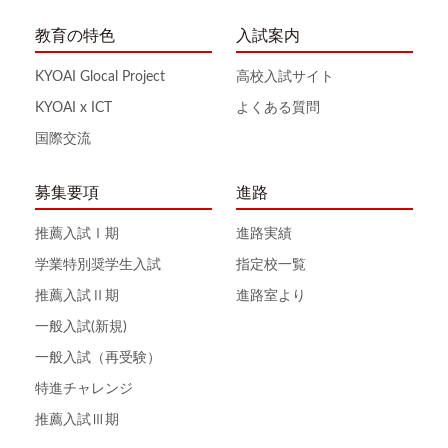
教育の特色
入試案内
KYOAI Glocal Project
高校入試サイト
KYOAI x ICT
よくある質問
国際交流
募集要項
進路
推薦入試Ⅰ期
進路実績
学業特別奨学生入試
指定校一覧
推薦入試Ⅱ期
進路室より
一般入試(新規)
一般入試（再受験）
特進チャレンジ
推薦入試Ⅲ期