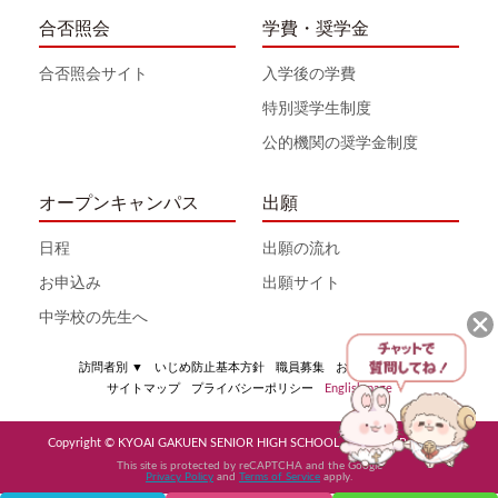
合否照会
学費・奨学金
合否照会サイト
入学後の学費
特別奨学生制度
公的機関の奨学金制度
オープンキャンパス
出願
日程
出願の流れ
お申込み
出願サイト
中学校の先生へ
訪問者別
▼
いじめ防止基本方針
職員募集
お問い合わせ
サイトマップ
プライバシーポリシー
English page
Copyright © KYOAI GAKUEN SENIOR HIGH SCHOOL All Rights Reserved
This site is protected by reCAPTCHA and the Google
Privacy Policy
and
Terms of Service
apply.