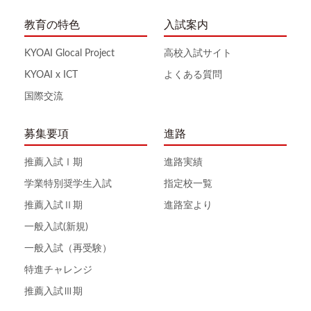
教育の特色
入試案内
KYOAI Glocal Project
高校入試サイト
KYOAI x ICT
よくある質問
国際交流
募集要項
進路
推薦入試Ⅰ期
進路実績
学業特別奨学生入試
指定校一覧
推薦入試Ⅱ期
進路室より
一般入試(新規)
一般入試（再受験）
特進チャレンジ
推薦入試Ⅲ期