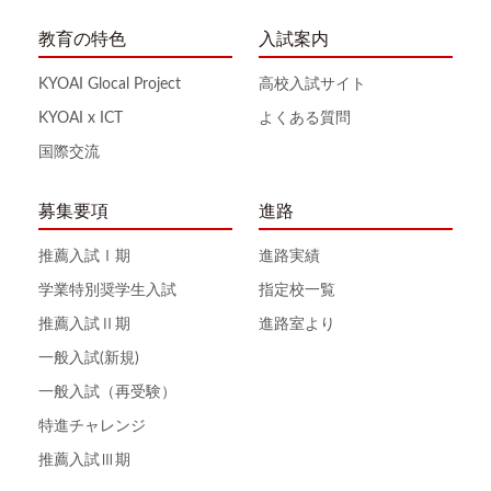
教育の特色
入試案内
KYOAI Glocal Project
高校入試サイト
KYOAI x ICT
よくある質問
国際交流
募集要項
進路
推薦入試Ⅰ期
進路実績
学業特別奨学生入試
指定校一覧
推薦入試Ⅱ期
進路室より
一般入試(新規)
一般入試（再受験）
特進チャレンジ
推薦入試Ⅲ期