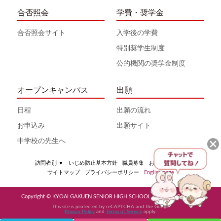
合否照会
学費・奨学金
合否照会サイト
入学後の学費
特別奨学生制度
公的機関の奨学金制度
オープンキャンパス
出願
日程
出願の流れ
お申込み
出願サイト
中学校の先生へ
訪問者別
▼
いじめ防止基本方針
職員募集
お問い合わせ
サイトマップ
プライバシーポリシー
English page
Copyright © KYOAI GAKUEN SENIOR HIGH SCHOOL All Rights Reserved
This site is protected by reCAPTCHA and the Google
Privacy Policy
and
Terms of Service
apply.