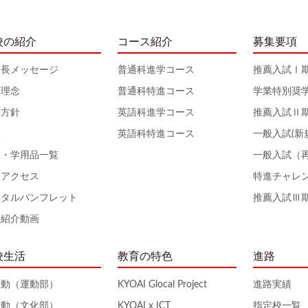
校の紹介
コース紹介
募集要項
校長メッセージ
普通科進学コース
推薦入試Ⅰ
育理念
普通科特進コース
学業特別奨
育方針
英語科進学コース
推薦入試Ⅱ
服
英語科特進コース
一般入試(新
服・学用品一覧
一般入試（
通アクセス
特進チャレ
ジタルパンフレット
推薦入試Ⅲ
校紹介動画
校生活
教育の特色
進路
活動（運動部）
KYOAI Glocal Project
進路実績
活動（文化部）
KYOAI x ICT
指定校一覧