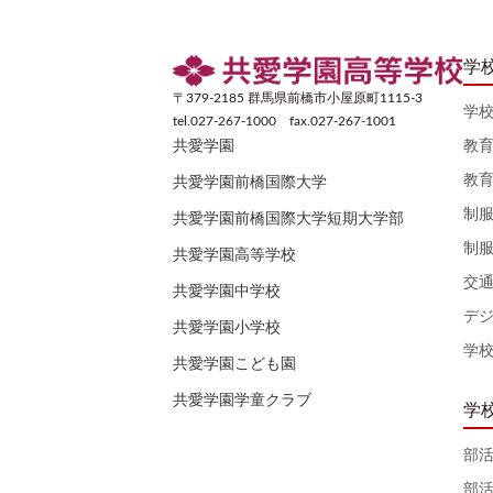
学
〒379-2185 群馬県前橋市小屋原町1115-3
学
tel.027-267-1000 fax.027-267-1001
教
共愛学園
教
共愛学園前橋国際大学
制
共愛学園前橋国際大学短期大学部
制
共愛学園高等学校
交
共愛学園中学校
デ
共愛学園小学校
学
共愛学園こども園
共愛学園学童クラブ
学
部
部