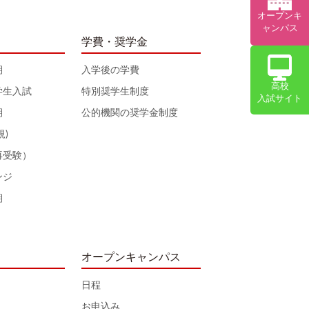
オープンキ
ャンパス
学費・奨学金
期
入学後の学費
高校
学生入試
特別奨学生制度
入試サイト
期
公的機関の奨学金制度
規)
再受験）
ンジ
期
オープンキャンパス
日程
お申込み