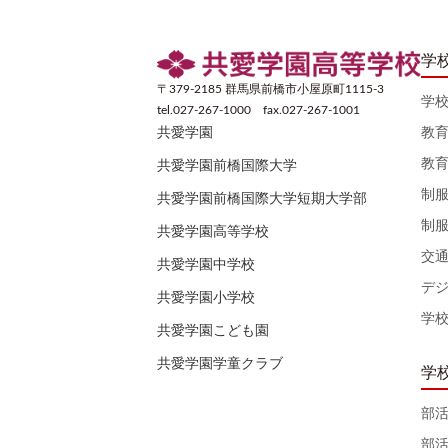
学
〒379-2185 群馬県前橋市小屋原町1115-3
学
tel.027-267-1000 fax.027-267-1001
教
共愛学園
教
共愛学園前橋国際大学
制
共愛学園前橋国際大学短期大学部
制
共愛学園高等学校
交
共愛学園中学校
デ
共愛学園小学校
学
共愛学園こども園
共愛学園学童クラブ
学
部
部