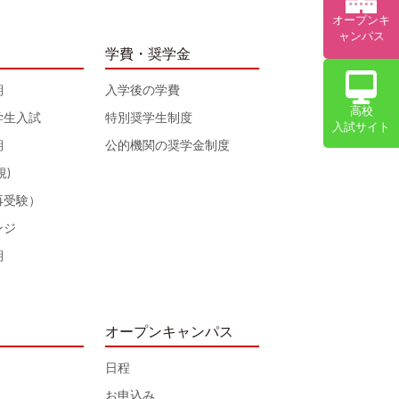
オープンキ
ャンパス
学費・奨学金
期
入学後の学費
高校
学生入試
特別奨学生制度
入試サイト
期
公的機関の奨学金制度
規)
再受験）
ンジ
期
オープンキャンパス
日程
お申込み