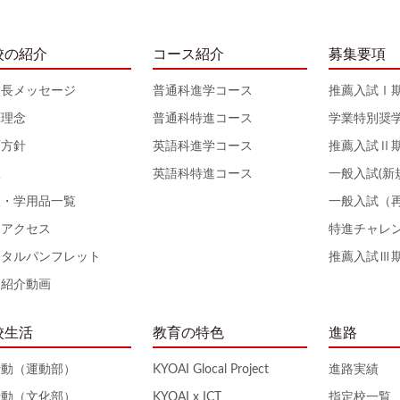
校の紹介
コース紹介
募集要項
校長メッセージ
普通科進学コース
推薦入試Ⅰ
育理念
普通科特進コース
学業特別奨
育方針
英語科進学コース
推薦入試Ⅱ
服
英語科特進コース
一般入試(新
服・学用品一覧
一般入試（
通アクセス
特進チャレ
ジタルパンフレット
推薦入試Ⅲ
校紹介動画
校生活
教育の特色
進路
活動（運動部）
KYOAI Glocal Project
進路実績
活動（文化部）
KYOAI x ICT
指定校一覧