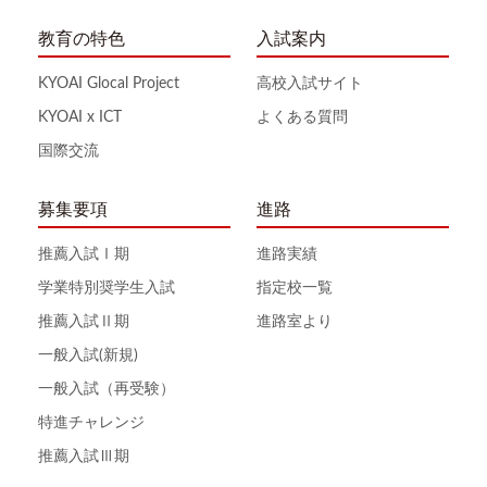
教育の特色
入試案内
KYOAI Glocal Project
高校入試サイト
KYOAI x ICT
よくある質問
国際交流
募集要項
進路
推薦入試Ⅰ期
進路実績
学業特別奨学生入試
指定校一覧
推薦入試Ⅱ期
進路室より
一般入試(新規)
一般入試（再受験）
特進チャレンジ
推薦入試Ⅲ期