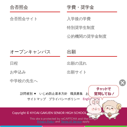
合否照会
学費・奨学金
合否照会サイト
入学後の学費
特別奨学生制度
公的機関の奨学金制度
オープンキャンパス
出願
日程
出願の流れ
お申込み
出願サイト
中学校の先生へ
訪問者別
▼
いじめ防止基本方針
職員募集
お問い合わせ
サイトマップ
プライバシーポリシー
English page
Copyright © KYOAI GAKUEN SENIOR HIGH SCHOOL All Rights Reserved
This site is protected by reCAPTCHA and the Google
Privacy Policy
and
Terms of Service
apply.