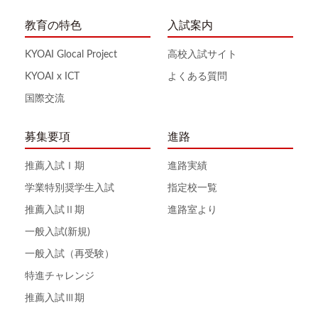
教育の特色
入試案内
KYOAI Glocal Project
高校入試サイト
KYOAI x ICT
よくある質問
国際交流
募集要項
進路
推薦入試Ⅰ期
進路実績
学業特別奨学生入試
指定校一覧
推薦入試Ⅱ期
進路室より
一般入試(新規)
一般入試（再受験）
特進チャレンジ
推薦入試Ⅲ期