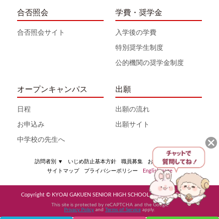
合否照会
学費・奨学金
合否照会サイト
入学後の学費
特別奨学生制度
公的機関の奨学金制度
オープンキャンパス
出願
日程
出願の流れ
お申込み
出願サイト
中学校の先生へ
訪問者別
▼
いじめ防止基本方針
職員募集
お問い合わせ
サイトマップ
プライバシーポリシー
English page
Copyright © KYOAI GAKUEN SENIOR HIGH SCHOOL All Rights Reserved
This site is protected by reCAPTCHA and the Google
Privacy Policy
and
Terms of Service
apply.