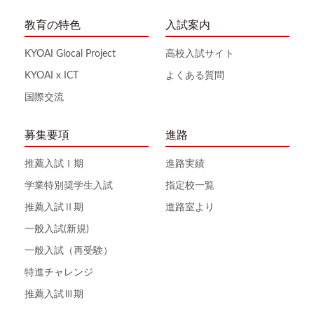
教育の特色
入試案内
KYOAI Glocal Project
高校入試サイト
KYOAI x ICT
よくある質問
国際交流
募集要項
進路
推薦入試Ⅰ期
進路実績
学業特別奨学生入試
指定校一覧
推薦入試Ⅱ期
進路室より
一般入試(新規)
一般入試（再受験）
特進チャレンジ
推薦入試Ⅲ期