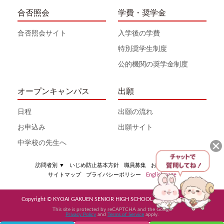
合否照会
学費・奨学金
合否照会サイト
入学後の学費
特別奨学生制度
公的機関の奨学金制度
オープンキャンパス
出願
日程
出願の流れ
お申込み
出願サイト
中学校の先生へ
訪問者別
▼
いじめ防止基本方針
職員募集
お問い合わせ
サイトマップ
プライバシーポリシー
English page
Copyright © KYOAI GAKUEN SENIOR HIGH SCHOOL All Rights Reserved
This site is protected by reCAPTCHA and the Google
Privacy Policy
and
Terms of Service
apply.