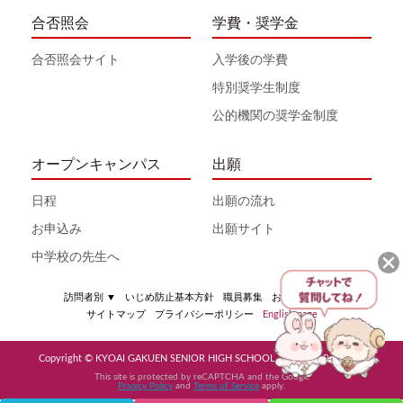
合否照会
学費・奨学金
合否照会サイト
入学後の学費
特別奨学生制度
公的機関の奨学金制度
オープンキャンパス
出願
日程
出願の流れ
お申込み
出願サイト
中学校の先生へ
訪問者別
▼
いじめ防止基本方針
職員募集
お問い合わせ
サイトマップ
プライバシーポリシー
English page
Copyright © KYOAI GAKUEN SENIOR HIGH SCHOOL All Rights Reserved
This site is protected by reCAPTCHA and the Google
Privacy Policy
and
Terms of Service
apply.