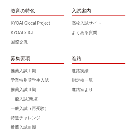
教育の特色
入試案内
KYOAI Glocal Project
高校入試サイト
KYOAI x ICT
よくある質問
国際交流
募集要項
進路
推薦入試Ⅰ期
進路実績
学業特別奨学生入試
指定校一覧
推薦入試Ⅱ期
進路室より
一般入試(新規)
一般入試（再受験）
特進チャレンジ
推薦入試Ⅲ期