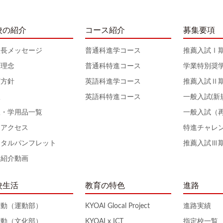
校の紹介
コース紹介
募集要項
校長メッセージ
普通科進学コース
推薦入試Ⅰ
育理念
普通科特進コース
学業特別奨
育方針
英語科進学コース
推薦入試Ⅱ
服
英語科特進コース
一般入試(新
服・学用品一覧
一般入試（
通アクセス
特進チャレ
ジタルパンフレット
推薦入試Ⅲ
校紹介動画
校生活
教育の特色
進路
活動（運動部）
KYOAI Glocal Project
進路実績
活動（文化部）
KYOAI x ICT
指定校一覧