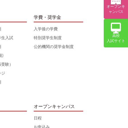
オープンキ
ャンパス
学費・奨学金
期
入学後の学費
高校
学生入試
特別奨学生制度
入試サイト
期
公的機関の奨学金制度
規)
再受験）
ンジ
期
オープンキャンパス
日程
お申込み