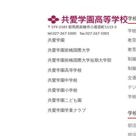
学
〒379-2185 群馬県前橋市小屋原町1115-3
学
tel.027-267-1000 fax.027-267-1001
教
共愛学園
教
共愛学園前橋国際大学
制
共愛学園前橋国際大学短期大学部
制
共愛学園高等学校
交
共愛学園中学校
デ
共愛学園小学校
学
共愛学園こども園
共愛学園学童クラブ
学
部
部