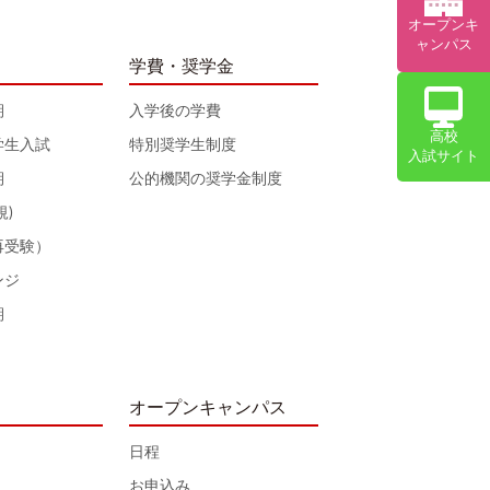
オープンキ
ャンパス
学費・奨学金
期
入学後の学費
高校
学生入試
特別奨学生制度
入試サイト
期
公的機関の奨学金制度
規)
再受験）
ンジ
期
オープンキャンパス
日程
お申込み