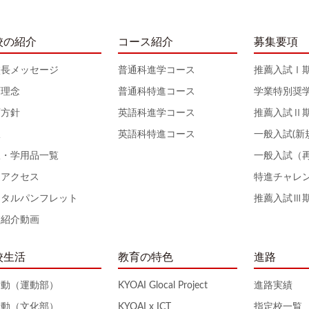
校の紹介
コース紹介
募集要項
校長メッセージ
普通科進学コース
推薦入試Ⅰ
育理念
普通科特進コース
学業特別奨
育方針
英語科進学コース
推薦入試Ⅱ
服
英語科特進コース
一般入試(新
服・学用品一覧
一般入試（
通アクセス
特進チャレ
ジタルパンフレット
推薦入試Ⅲ
校紹介動画
校生活
教育の特色
進路
活動（運動部）
KYOAI Glocal Project
進路実績
活動（文化部）
KYOAI x ICT
指定校一覧