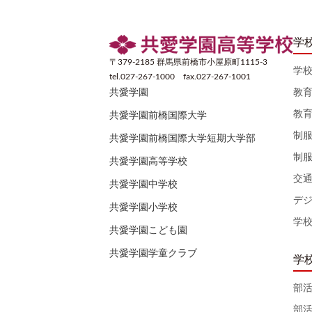
学
〒379-2185 群馬県前橋市小屋原町1115-3
学
tel.027-267-1000 fax.027-267-1001
教
共愛学園
教
共愛学園前橋国際大学
制
共愛学園前橋国際大学短期大学部
制
共愛学園高等学校
交
共愛学園中学校
デ
共愛学園小学校
学
共愛学園こども園
共愛学園学童クラブ
学
部
部