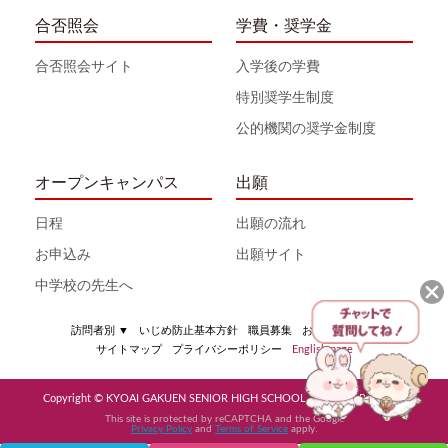
合否照会
学費・奨学金
合否照会サイト
入学後の学費
特別奨学生制度
公的機関の奨学金制度
オープンキャンパス
出願
日程
出願の流れ
お申込み
出願サイト
中学校の先生へ
訪問者別
▼
いじめ防止基本方針
職員募集
お問い合わせ
サイトマップ
プライバシーポリシー
English page
Copyright © KYOAI GAKUEN SENIOR HIGH SCHOOL All Rights Reserved
This site is protected by reCAPTCHA and the Google
Privacy Policy
and
Terms of Service
apply.