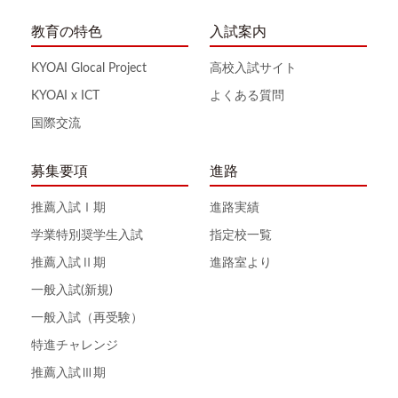
教育の特色
入試案内
KYOAI Glocal Project
高校入試サイト
KYOAI x ICT
よくある質問
国際交流
募集要項
進路
推薦入試Ⅰ期
進路実績
学業特別奨学生入試
指定校一覧
推薦入試Ⅱ期
進路室より
一般入試(新規)
一般入試（再受験）
特進チャレンジ
推薦入試Ⅲ期