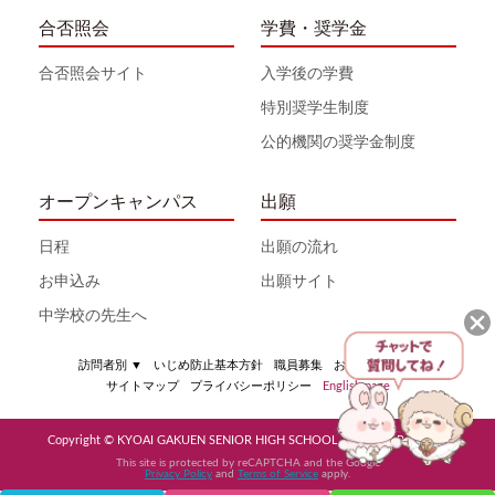
合否照会
学費・奨学金
合否照会サイト
入学後の学費
特別奨学生制度
公的機関の奨学金制度
オープンキャンパス
出願
日程
出願の流れ
お申込み
出願サイト
中学校の先生へ
訪問者別
▼
いじめ防止基本方針
職員募集
お問い合わせ
サイトマップ
プライバシーポリシー
English page
Copyright © KYOAI GAKUEN SENIOR HIGH SCHOOL All Rights Reserved
This site is protected by reCAPTCHA and the Google
Privacy Policy
and
Terms of Service
apply.