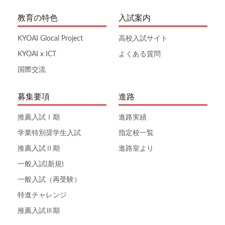
教育の特色
入試案内
KYOAI Glocal Project
高校入試サイト
KYOAI x ICT
よくある質問
国際交流
募集要項
進路
推薦入試Ⅰ期
進路実績
学業特別奨学生入試
指定校一覧
推薦入試Ⅱ期
進路室より
一般入試(新規)
一般入試（再受験）
特進チャレンジ
推薦入試Ⅲ期