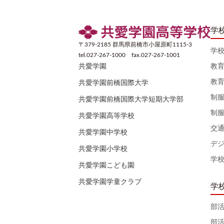
学
〒379-2185 群馬県前橋市小屋原町1115-3
学
tel.027-267-1000 fax.027-267-1001
教
共愛学園
教
共愛学園前橋国際大学
制
共愛学園前橋国際大学短期大学部
制
共愛学園高等学校
交
共愛学園中学校
デ
共愛学園小学校
学
共愛学園こども園
共愛学園学童クラブ
学
部
部