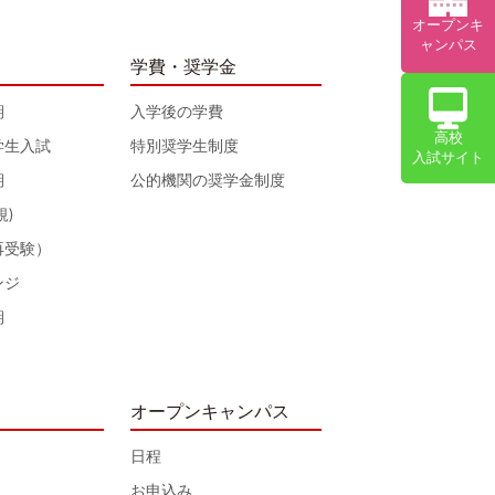
オープンキ
ャンパス
学費・奨学金
期
入学後の学費
高校
学生入試
特別奨学生制度
入試サイト
期
公的機関の奨学金制度
規)
再受験）
ンジ
期
オープンキャンパス
日程
お申込み