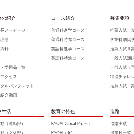
校の紹介
コース紹介
募集要項
校長メッセージ
普通科進学コース
推薦入試Ⅰ
育理念
普通科特進コース
学業特別奨
育方針
英語科進学コース
推薦入試Ⅱ
服
英語科特進コース
一般入試(新
服・学用品一覧
一般入試（
通アクセス
特進チャレ
ジタルパンフレット
推薦入試Ⅲ
校紹介動画
校生活
教育の特色
進路
活動（運動部）
KYOAI Glocal Project
進路実績
活動（文化部）
KYOAI x ICT
指定校一覧