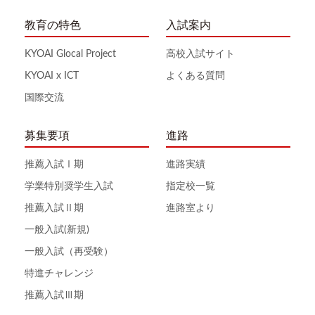
教育の特色
入試案内
KYOAI Glocal Project
高校入試サイト
KYOAI x ICT
よくある質問
国際交流
募集要項
進路
推薦入試Ⅰ期
進路実績
学業特別奨学生入試
指定校一覧
推薦入試Ⅱ期
進路室より
一般入試(新規)
一般入試（再受験）
特進チャレンジ
推薦入試Ⅲ期