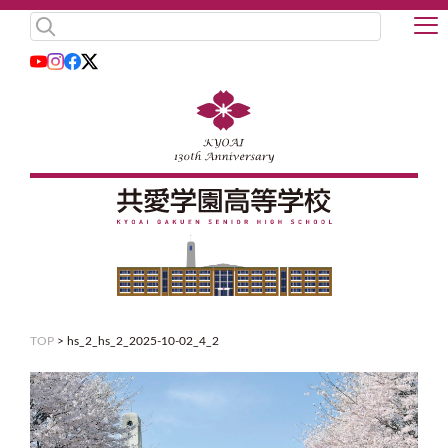
TOP
>
hs_2_hs_2_2025-10-02_4_2