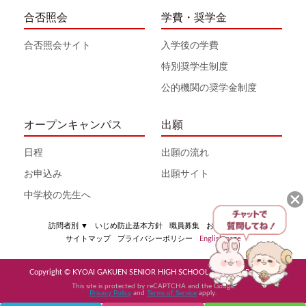
合否照会
学費・奨学金
合否照会サイト
入学後の学費
特別奨学生制度
公的機関の奨学金制度
オープンキャンパス
出願
日程
出願の流れ
お申込み
出願サイト
中学校の先生へ
訪問者別
▼
いじめ防止基本方針
職員募集
お問い合わせ
サイトマップ
プライバシーポリシー
English page
Copyright © KYOAI GAKUEN SENIOR HIGH SCHOOL All Rights Reserved
This site is protected by reCAPTCHA and the Google
Privacy Policy
and
Terms of Service
apply.