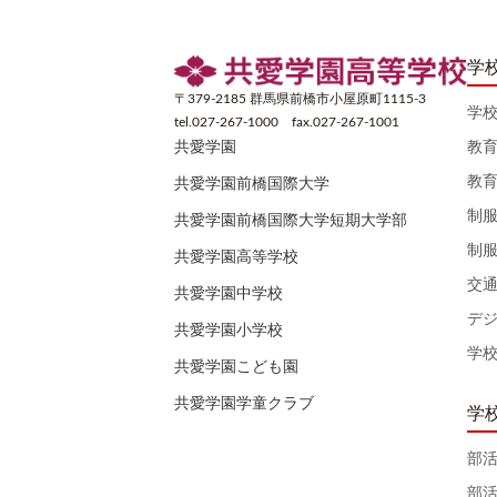
学
〒379-2185 群馬県前橋市小屋原町1115-3
学
tel.027-267-1000 fax.027-267-1001
教
共愛学園
教
共愛学園前橋国際大学
制
共愛学園前橋国際大学短期大学部
制
共愛学園高等学校
交
共愛学園中学校
デ
共愛学園小学校
学
共愛学園こども園
共愛学園学童クラブ
学
部
部