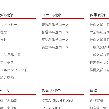
校の紹介
コース紹介
募集要項
校長メッセージ
普通科進学コース
推薦入試Ⅰ
育理念
普通科特進コース
学業特別奨
育方針
英語科進学コース
推薦入試Ⅱ
服
英語科特進コース
一般入試(新
服・学用品一覧
一般入試（
通アクセス
特進チャレ
ジタルパンフレット
推薦入試Ⅲ
校紹介動画
校生活
教育の特色
進路
活動（運動部）
KYOAI Glocal Project
進路実績
活動（文化部）
KYOAI x ICT
指定校一覧