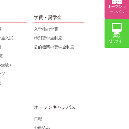
オープンキ
ャンパス
学費・奨学金
期
入学後の学費
高校
学生入試
特別奨学生制度
入試サイト
期
公的機関の奨学金制度
規)
再受験）
ンジ
期
オープンキャンパス
日程
お申込み