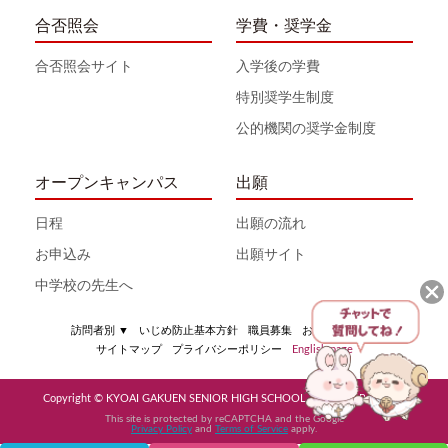
合否照会
学費・奨学金
合否照会サイト
入学後の学費
特別奨学生制度
公的機関の奨学金制度
オープンキャンパス
出願
日程
出願の流れ
お申込み
出願サイト
中学校の先生へ
訪問者別
▼
いじめ防止基本方針
職員募集
お問い合わせ
サイトマップ
プライバシーポリシー
English page
Copyright © KYOAI GAKUEN SENIOR HIGH SCHOOL All Rights Reserved
This site is protected by reCAPTCHA and the Google
Privacy Policy
and
Terms of Service
apply.