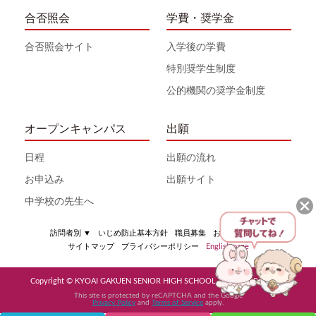
合否照会
学費・奨学金
合否照会サイト
入学後の学費
特別奨学生制度
公的機関の奨学金制度
オープンキャンパス
出願
日程
出願の流れ
お申込み
出願サイト
中学校の先生へ
訪問者別
▼
いじめ防止基本方針
職員募集
お問い合わせ
サイトマップ
プライバシーポリシー
English page
Copyright © KYOAI GAKUEN SENIOR HIGH SCHOOL All Rights Reserved
This site is protected by reCAPTCHA and the Google
Privacy Policy
and
Terms of Service
apply.