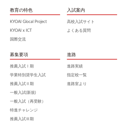
教育の特色
入試案内
KYOAI Glocal Project
高校入試サイト
KYOAI x ICT
よくある質問
国際交流
募集要項
進路
推薦入試Ⅰ期
進路実績
学業特別奨学生入試
指定校一覧
推薦入試Ⅱ期
進路室より
一般入試(新規)
一般入試（再受験）
特進チャレンジ
推薦入試Ⅲ期