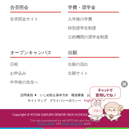
合否照会
学費・奨学金
合否照会サイト
入学後の学費
特別奨学生制度
公的機関の奨学金制度
オープンキャンパス
出願
日程
出願の流れ
お申込み
出願サイト
中学校の先生へ
訪問者別
▼
いじめ防止基本方針
職員募集
お問い合わせ
サイトマップ
プライバシーポリシー
English page
Copyright © KYOAI GAKUEN SENIOR HIGH SCHOOL All Rights Reserved
This site is protected by reCAPTCHA and the Google
Privacy Policy
and
Terms of Service
apply.