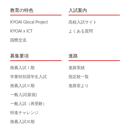
教育の特色
入試案内
KYOAI Glocal Project
高校入試サイト
KYOAI x ICT
よくある質問
国際交流
募集要項
進路
推薦入試Ⅰ期
進路実績
学業特別奨学生入試
指定校一覧
推薦入試Ⅱ期
進路室より
一般入試(新規)
一般入試（再受験）
特進チャレンジ
推薦入試Ⅲ期