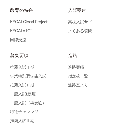
教育の特色
入試案内
KYOAI Glocal Project
高校入試サイト
KYOAI x ICT
よくある質問
国際交流
募集要項
進路
推薦入試Ⅰ期
進路実績
学業特別奨学生入試
指定校一覧
推薦入試Ⅱ期
進路室より
一般入試(新規)
一般入試（再受験）
特進チャレンジ
推薦入試Ⅲ期