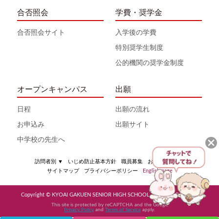
合否照会
学費・奨学金
合否照会サイト
入学後の学費
特別奨学生制度
公的機関の奨学金制度
オープンキャンパス
出願
日程
出願の流れ
お申込み
出願サイト
中学校の先生へ
訪問者別
▼
いじめ防止基本方針
職員募集
お問い合わせ
サイトマップ
プライバシーポリシー
English page
Copyright © KYOAI GAKUEN SENIOR HIGH SCHOOL All Rights Reserved
This site is protected by reCAPTCHA and the Google
Privacy Policy
and
Terms of Service
apply.