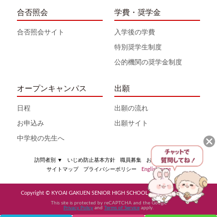
合否照会
学費・奨学金
合否照会サイト
入学後の学費
特別奨学生制度
公的機関の奨学金制度
オープンキャンパス
出願
日程
出願の流れ
お申込み
出願サイト
中学校の先生へ
訪問者別
▼
いじめ防止基本方針
職員募集
お問い合わせ
サイトマップ
プライバシーポリシー
English page
Copyright © KYOAI GAKUEN SENIOR HIGH SCHOOL All Rights Reserved
This site is protected by reCAPTCHA and the Google
Privacy Policy
and
Terms of Service
apply.