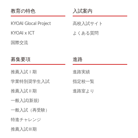
教育の特色
入試案内
KYOAI Glocal Project
高校入試サイト
KYOAI x ICT
よくある質問
国際交流
募集要項
進路
推薦入試Ⅰ期
進路実績
学業特別奨学生入試
指定校一覧
推薦入試Ⅱ期
進路室より
一般入試(新規)
一般入試（再受験）
特進チャレンジ
推薦入試Ⅲ期