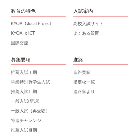
教育の特色
入試案内
KYOAI Glocal Project
高校入試サイト
KYOAI x ICT
よくある質問
国際交流
募集要項
進路
推薦入試Ⅰ期
進路実績
学業特別奨学生入試
指定校一覧
推薦入試Ⅱ期
進路室より
一般入試(新規)
一般入試（再受験）
特進チャレンジ
推薦入試Ⅲ期