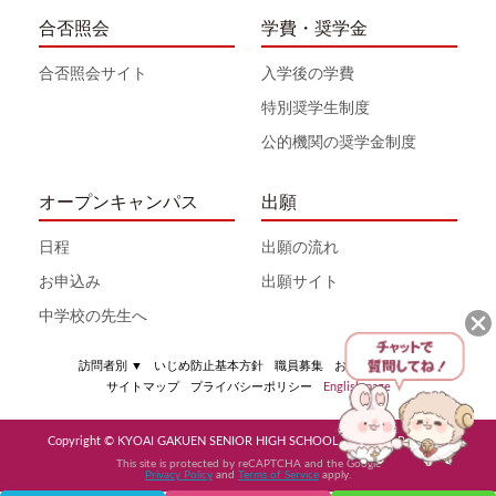
合否照会
学費・奨学金
合否照会サイト
入学後の学費
特別奨学生制度
公的機関の奨学金制度
オープンキャンパス
出願
日程
出願の流れ
お申込み
出願サイト
中学校の先生へ
訪問者別
▼
いじめ防止基本方針
職員募集
お問い合わせ
サイトマップ
プライバシーポリシー
English page
Copyright © KYOAI GAKUEN SENIOR HIGH SCHOOL All Rights Reserved
This site is protected by reCAPTCHA and the Google
Privacy Policy
and
Terms of Service
apply.