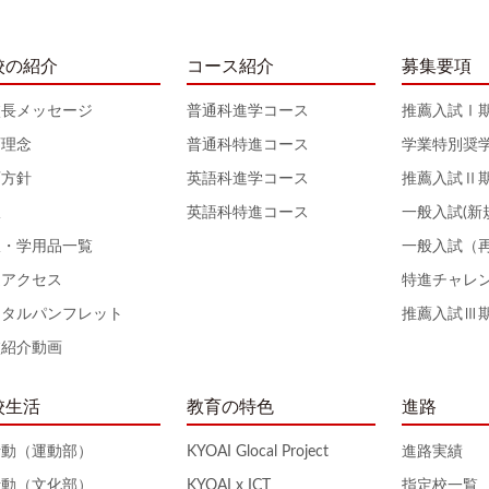
校の紹介
コース紹介
募集要項
校長メッセージ
普通科進学コース
推薦入試Ⅰ
育理念
普通科特進コース
学業特別奨
育方針
英語科進学コース
推薦入試Ⅱ
服
英語科特進コース
一般入試(新
服・学用品一覧
一般入試（
通アクセス
特進チャレ
ジタルパンフレット
推薦入試Ⅲ
校紹介動画
校生活
教育の特色
進路
活動（運動部）
KYOAI Glocal Project
進路実績
活動（文化部）
KYOAI x ICT
指定校一覧