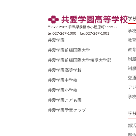
学
〒379-2185 群馬県前橋市小屋原町1115-3
学
tel.027-267-1000 fax.027-267-1001
教
共愛学園
教
共愛学園前橋国際大学
制
共愛学園前橋国際大学短期大学部
制
共愛学園高等学校
交
共愛学園中学校
デ
共愛学園小学校
学
共愛学園こども園
共愛学園学童クラブ
学
部
部