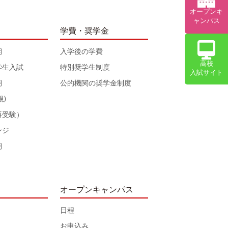
オープンキ
ャンパス
学費・奨学金
期
入学後の学費
高校
学生入試
特別奨学生制度
入試サイト
期
公的機関の奨学金制度
規)
再受験）
ンジ
期
オープンキャンパス
日程
お申込み