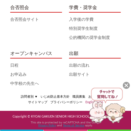
合否照会
学費・奨学金
合否照会サイト
入学後の学費
特別奨学生制度
公的機関の奨学金制度
オープンキャンパス
出願
日程
出願の流れ
お申込み
出願サイト
中学校の先生へ
訪問者別
▼
いじめ防止基本方針
職員募集
お問い合わせ
サイトマップ
プライバシーポリシー
English page
Copyright © KYOAI GAKUEN SENIOR HIGH SCHOOL All Rights Reserved
This site is protected by reCAPTCHA and the Google
Privacy Policy
and
Terms of Service
apply.