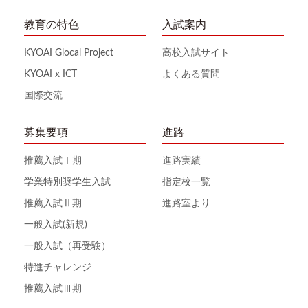
教育の特色
入試案内
KYOAI Glocal Project
高校入試サイト
KYOAI x ICT
よくある質問
国際交流
募集要項
進路
推薦入試Ⅰ期
進路実績
学業特別奨学生入試
指定校一覧
推薦入試Ⅱ期
進路室より
一般入試(新規)
一般入試（再受験）
特進チャレンジ
推薦入試Ⅲ期