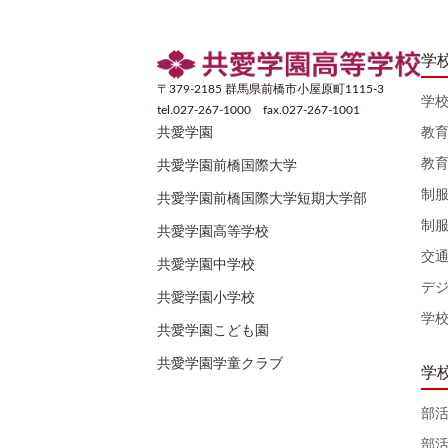
学
〒379-2185 群馬県前橋市小屋原町1115-3
学
tel.027-267-1000 fax.027-267-1001
教
共愛学園
教
共愛学園前橋国際大学
制
共愛学園前橋国際大学短期大学部
制
共愛学園高等学校
交
共愛学園中学校
デ
共愛学園小学校
学
共愛学園こども園
共愛学園学童クラブ
学
部
部