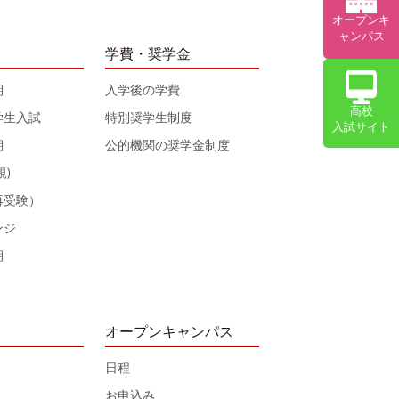
オープンキ
ャンパス
学費・奨学金
期
入学後の学費
高校
学生入試
特別奨学生制度
入試サイト
期
公的機関の奨学金制度
規)
再受験）
ンジ
期
オープンキャンパス
日程
お申込み