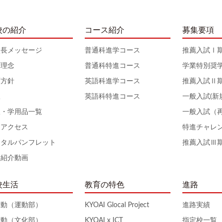
校の紹介
コース紹介
募集要項
校長メッセージ
普通科進学コース
推薦入試Ⅰ
育理念
普通科特進コース
学業特別奨
育方針
英語科進学コース
推薦入試Ⅱ
服
英語科特進コース
一般入試(新
服・学用品一覧
一般入試（
通アクセス
特進チャレ
ジタルパンフレット
推薦入試Ⅲ
校紹介動画
校生活
教育の特色
進路
活動（運動部）
KYOAI Glocal Project
進路実績
活動（文化部）
KYOAI x ICT
指定校一覧