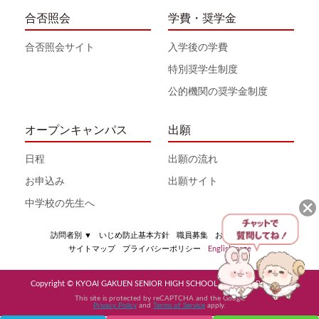
合否照会
学費・奨学金
合否照会サイト
入学後の学費
特別奨学生制度
公的機関の奨学金制度
オープンキャンパス
出願
日程
出願の流れ
お申込み
出願サイト
中学校の先生へ
訪問者別
▼
いじめ防止基本方針
職員募集
お問い合わせ
サイトマップ
プライバシーポリシー
English page
Copyright © KYOAI GAKUEN SENIOR HIGH SCHOOL All Rights Reserved
This site is protected by reCAPTCHA and the Google
Privacy Policy
and
Terms of Service
apply.