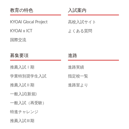
教育の特色
入試案内
KYOAI Glocal Project
高校入試サイト
KYOAI x ICT
よくある質問
国際交流
募集要項
進路
推薦入試Ⅰ期
進路実績
学業特別奨学生入試
指定校一覧
推薦入試Ⅱ期
進路室より
一般入試(新規)
一般入試（再受験）
特進チャレンジ
推薦入試Ⅲ期