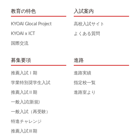
教育の特色
入試案内
KYOAI Glocal Project
高校入試サイト
KYOAI x ICT
よくある質問
国際交流
募集要項
進路
推薦入試Ⅰ期
進路実績
学業特別奨学生入試
指定校一覧
推薦入試Ⅱ期
進路室より
一般入試(新規)
一般入試（再受験）
特進チャレンジ
推薦入試Ⅲ期