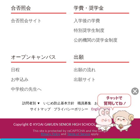
合否照会
学費・奨学金
合否照会サイト
入学後の学費
特別奨学生制度
公的機関の奨学金制度
オープンキャンパス
出願
日程
出願の流れ
お申込み
出願サイト
中学校の先生へ
訪問者別
▼
いじめ防止基本方針
職員募集
お問い合わせ
サイトマップ
プライバシーポリシー
English page
Copyright © KYOAI GAKUEN SENIOR HIGH SCHOOL All Rights Reserved
This site is protected by reCAPTCHA and the Google
Privacy Policy
and
Terms of Service
apply.