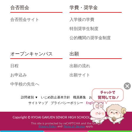
合否照会
学費・奨学金
合否照会サイト
入学後の学費
特別奨学生制度
公的機関の奨学金制度
オープンキャンパス
出願
日程
出願の流れ
お申込み
出願サイト
中学校の先生へ
訪問者別
▼
いじめ防止基本方針
職員募集
お問い合わせ
サイトマップ
プライバシーポリシー
English page
Copyright © KYOAI GAKUEN SENIOR HIGH SCHOOL All Rights Reserved
This site is protected by reCAPTCHA and the Google
Privacy Policy
and
Terms of Service
apply.