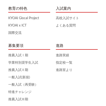
教育の特色
入試案内
KYOAI Glocal Project
高校入試サイト
KYOAI x ICT
よくある質問
国際交流
募集要項
進路
推薦入試Ⅰ期
進路実績
学業特別奨学生入試
指定校一覧
推薦入試Ⅱ期
進路室より
一般入試(新規)
一般入試（再受験）
特進チャレンジ
推薦入試Ⅲ期