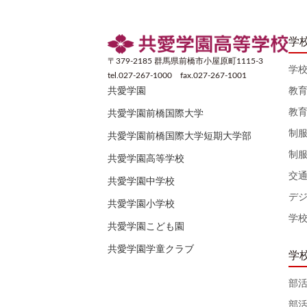
学
〒379-2185 群馬県前橋市小屋原町1115-3
学
tel.027-267-1000 fax.027-267-1001
教
共愛学園
教
共愛学園前橋国際大学
制
共愛学園前橋国際大学短期大学部
制
共愛学園高等学校
交
共愛学園中学校
デ
共愛学園小学校
学
共愛学園こども園
共愛学園学童クラブ
学
部
部