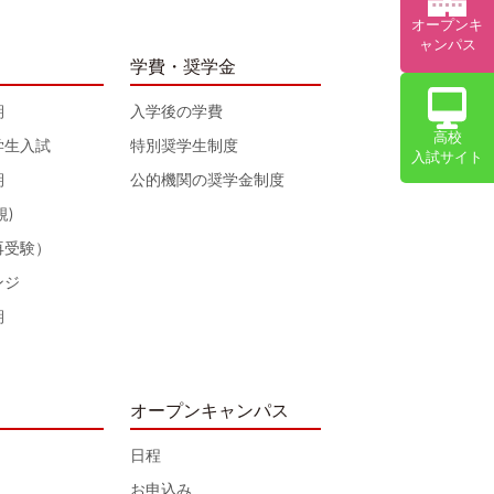
オープンキ
ャンパス
学費・奨学金
期
入学後の学費
高校
学生入試
特別奨学生制度
入試サイト
期
公的機関の奨学金制度
規)
再受験）
ンジ
期
オープンキャンパス
日程
お申込み