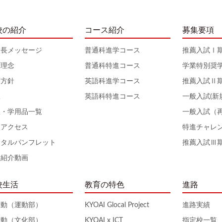
校の紹介
コース紹介
募集要項
校長メッセージ
普通科進学コース
推薦入試Ⅰ
育理念
普通科特進コース
学業特別奨
育方針
英語科進学コース
推薦入試Ⅱ
服
英語科特進コース
一般入試(新
服・学用品一覧
一般入試（
通アクセス
特進チャレ
ジタルパンフレット
推薦入試Ⅲ
校紹介動画
校生活
教育の特色
進路
活動（運動部）
KYOAI Glocal Project
進路実績
活動（文化部）
KYOAI x ICT
指定校一覧