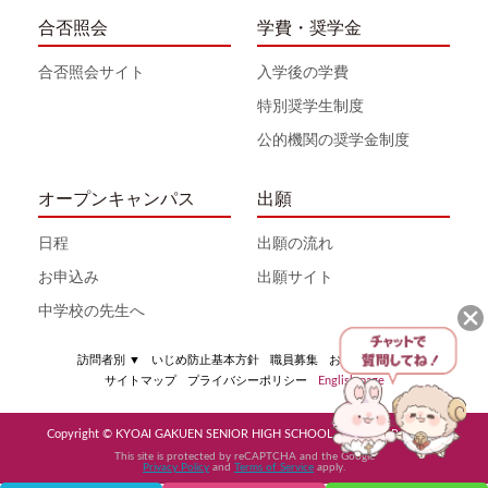
合否照会
学費・奨学金
合否照会サイト
入学後の学費
特別奨学生制度
公的機関の奨学金制度
オープンキャンパス
出願
日程
出願の流れ
お申込み
出願サイト
中学校の先生へ
訪問者別
▼
いじめ防止基本方針
職員募集
お問い合わせ
サイトマップ
プライバシーポリシー
English page
Copyright © KYOAI GAKUEN SENIOR HIGH SCHOOL All Rights Reserved
This site is protected by reCAPTCHA and the Google
Privacy Policy
and
Terms of Service
apply.