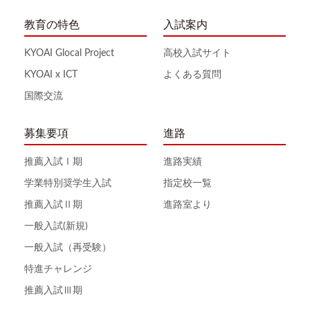
教育の特色
入試案内
KYOAI Glocal Project
高校入試サイト
KYOAI x ICT
よくある質問
国際交流
募集要項
進路
推薦入試Ⅰ期
進路実績
学業特別奨学生入試
指定校一覧
推薦入試Ⅱ期
進路室より
一般入試(新規)
一般入試（再受験）
特進チャレンジ
推薦入試Ⅲ期