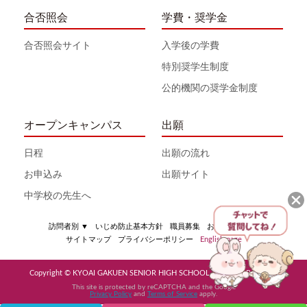
合否照会
学費・奨学金
合否照会サイト
入学後の学費
特別奨学生制度
公的機関の奨学金制度
オープンキャンパス
出願
日程
出願の流れ
お申込み
出願サイト
中学校の先生へ
訪問者別
▼
いじめ防止基本方針
職員募集
お問い合わせ
サイトマップ
プライバシーポリシー
English page
Copyright © KYOAI GAKUEN SENIOR HIGH SCHOOL All Rights Reserved
This site is protected by reCAPTCHA and the Google
Privacy Policy
and
Terms of Service
apply.