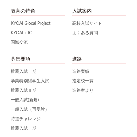
教育の特色
入試案内
KYOAI Glocal Project
高校入試サイト
KYOAI x ICT
よくある質問
国際交流
募集要項
進路
推薦入試Ⅰ期
進路実績
学業特別奨学生入試
指定校一覧
推薦入試Ⅱ期
進路室より
一般入試(新規)
一般入試（再受験）
特進チャレンジ
推薦入試Ⅲ期