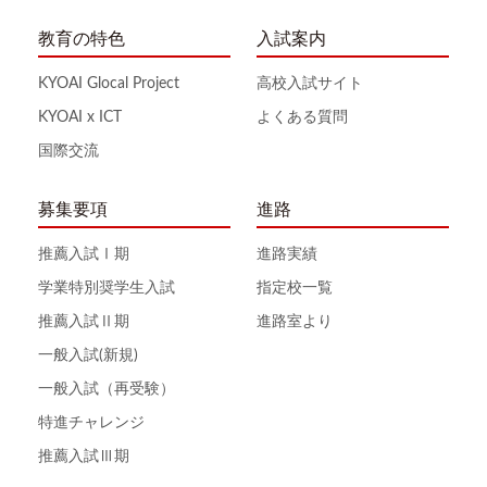
教育の特色
入試案内
KYOAI Glocal Project
高校入試サイト
KYOAI x ICT
よくある質問
国際交流
募集要項
進路
推薦入試Ⅰ期
進路実績
学業特別奨学生入試
指定校一覧
推薦入試Ⅱ期
進路室より
一般入試(新規)
一般入試（再受験）
特進チャレンジ
推薦入試Ⅲ期