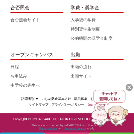
合否照会
学費・奨学金
合否照会サイト
入学後の学費
特別奨学生制度
公的機関の奨学金制度
オープンキャンパス
出願
日程
出願の流れ
お申込み
出願サイト
中学校の先生へ
訪問者別
▼
いじめ防止基本方針
職員募集
お問い合わせ
サイトマップ
プライバシーポリシー
English page
Copyright © KYOAI GAKUEN SENIOR HIGH SCHOOL All Rights Reserved
This site is protected by reCAPTCHA and the Google
Privacy Policy
and
Terms of Service
apply.